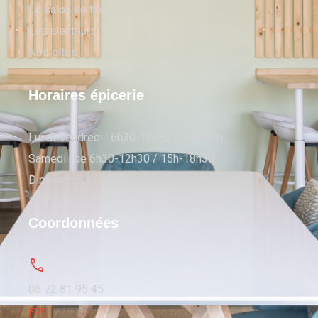
Le salon de thé
Les alentours
Nos gîtes
Horaires épicerie
Lundi-vendredi : 6h30-12h30 / 15h-19h
Samedi : de 6h30-12h30 / 15h-18h30
Dimanches et jours fériés : 7h30-12h30
Coordonnées
06 72 81 95 45