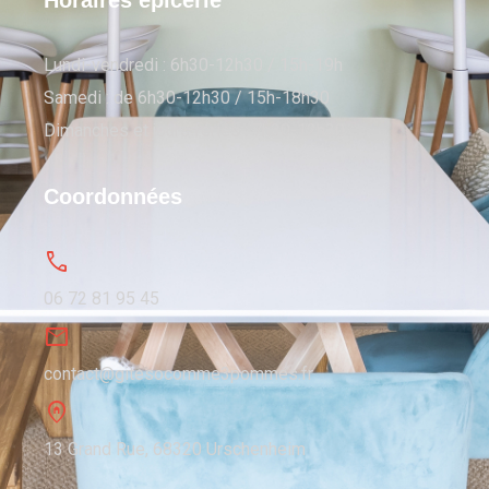
Horaires épicerie
Lundi-vendredi : 6h30-12h30 / 15h-19h
Samedi : de 6h30-12h30 / 15h-18h30
Dimanches et jours fériés : 7h30-12h30
Coordonnées
06 72 81 95 45
contact@gitesocomme3pommes.fr
13 Grand Rue, 68320 Urschenheim