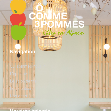
Navigation
Qui sommes-nous ?
L'épicerie
Le salon de thé
Les alentours
Nos gîtes