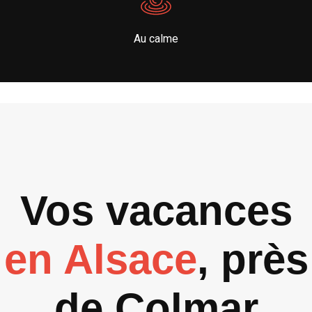
Au calme
Vos vacances
en Alsace
, près
de Colmar