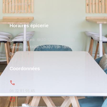
Les alentours
Nos gîtes
Horaires épicerie
Lundi-vendredi : 6h30-12h30 / 15h-19h
Samedi : de 6h30-12h30 / 15h-18h30
Dimanches et jours fériés : 7h30-12h30
Coordonnées
06 72 81 95 45